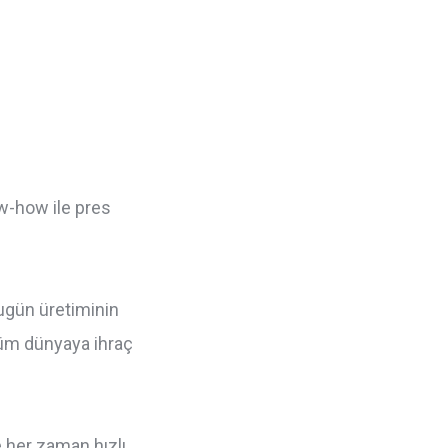
ow-how ile pres
ugün üretiminin
tüm dünyaya ihraç
 her zaman hızlı,