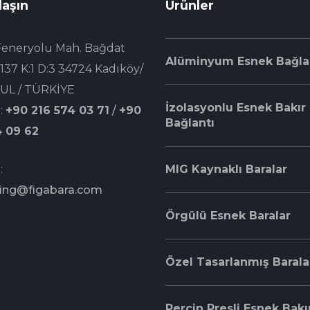
laşın
Ürünler
Feneryolu Mah. Bağdat
Alüminyum Esnek Bağla
137 K:1 D:3 34724 Kadıköy/
UL / TÜRKİYE
İzolasyonlu Esnek Bakır
:
+90 216 574 03 71
/
+90
Bağlantı
4 09 62
:
MIG Kaynaklı Baralar
ing@figabara.com
Örgülü Esnek Baralar
Özel Tasarlanmış Barala
Perçin Presli Esnek Bakı